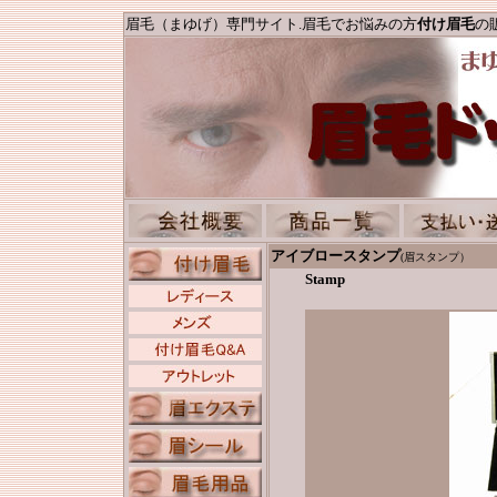
眉毛（まゆげ）専門サイト.眉毛でお悩みの方
付け眉毛
の
アイブロースタンプ
(眉スタンプ）
Stamp